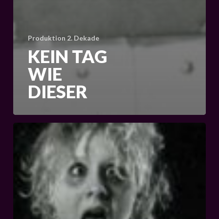
Produktion 2. Dekade
KEIN TAG
WIE
DIESER
Pandoras
Büxe