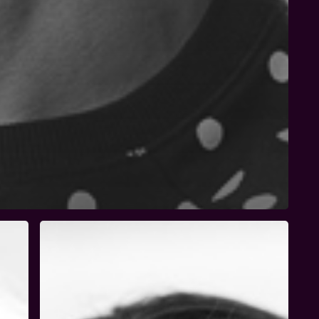
Jasmin
Nestler