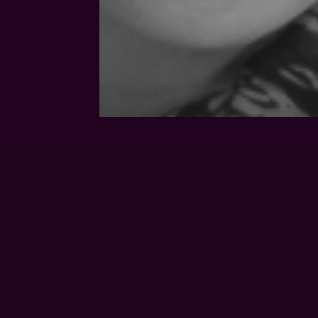
Kursleiter
Mitarbeiter
BRITTA
ROLLAR-
LEMME
Cinzia