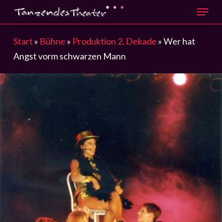
Menu
Skip
to
main
Start
»
Bühne
»
Produktion 2. Dekade
»
Wer hat
content
Angst vorm schwarzen Mann