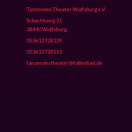
Tanzendes Theater Wolfsburg e.V.
Schachtweg 31
38440 Wolfsburg
053612728129
053612728111
tanzendestheater@hallenbad.de
© 2026 Tanzendes Theater Wolfsburg.