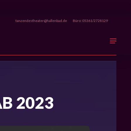
tanzendestheater@hallenbad.de
Büro: 05361/2728129
Menu
B 2023
EPS