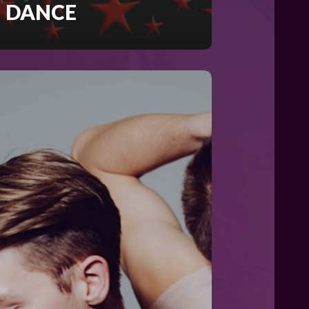
DANCE
OM
RDEN
D
RGEHEN