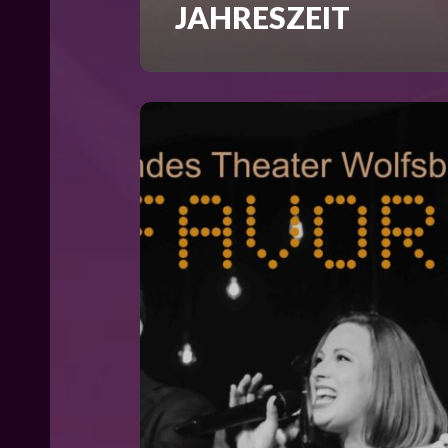
JAHRESZEIT
MY
FAVORITES
–
YOUR
FAVORITES