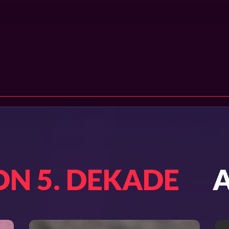
N 5. DEKADE
A
Trotzdem
ST