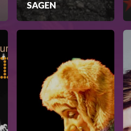
SAGEN
Poppel
V
auf
WE
Reisen
UN
VE