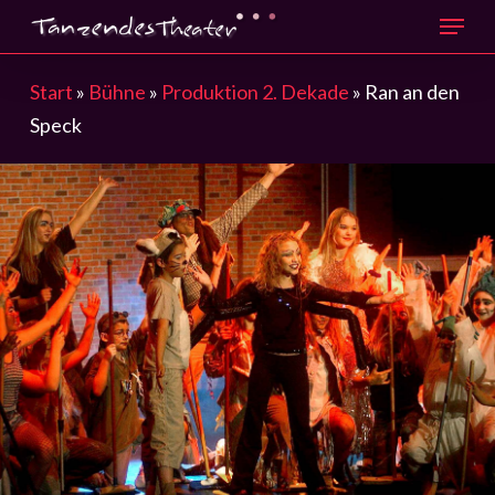
Menu
Skip
to
main
Start
»
Bühne
»
Produktion 2. Dekade
»
Ran an den
content
Speck