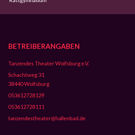
Ratsgymnasium
BETREIBERANGABEN
Tanzendes Theater Wolfsburg e.V.
Schachtweg 31
38440 Wolfsburg
053612728129
053612728111
tanzendestheater@hallenbad.de