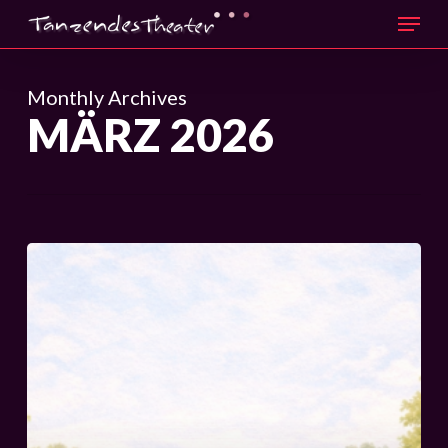
Menu
Skip
to
main
Monthly Archives
content
MÄRZ 2026
MEIN
HUT,
DEIN
HUT