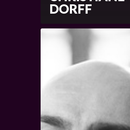
DORFF
Daniel
Martins