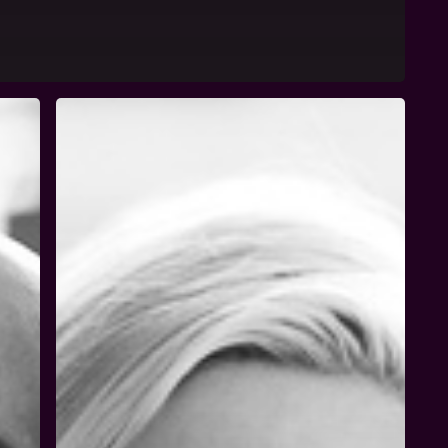
Britta
Rollar-
Lemme