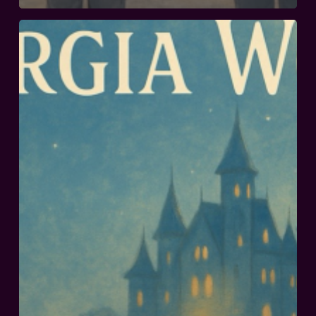
Ein
Fall
für
Burgia
Wolf