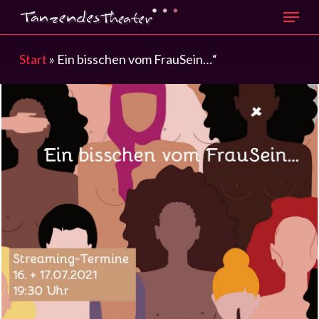
Menu
Skip
to
main
Start
»
Ein bisschen vom FrauSein…“
content