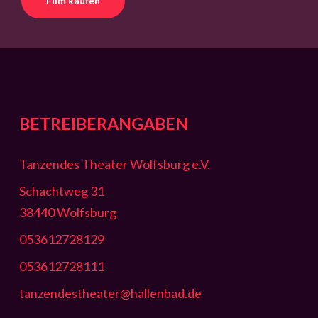
Film kaufen
BETREIBERANGABEN
Tanzendes Theater Wolfsburg e.V.
Schachtweg 31
38440 Wolfsburg
053612728129
053612728111
tanzendestheater@hallenbad.de