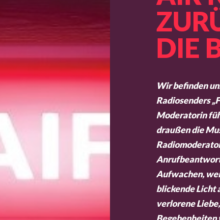
ZUR
DIE 
Wir befinden un
Radiosenders „Fr
Moderatorin füh
draußen die Mus
Radiomoderatori
Anrufbeantwort
Aufwachen, wenn
blickende Licht 
verlorene Liebe,
Begebenheiten 