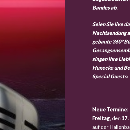
Bandes ab.
Seien Sie live da
Nachtsendung au
gebaute 360° Büh
Gesangsensemble
singen ihre Lieb
Hunecke und Be
Special Guests:
Neue Termine:
Freitag
, den
17.
auf der Hallenb