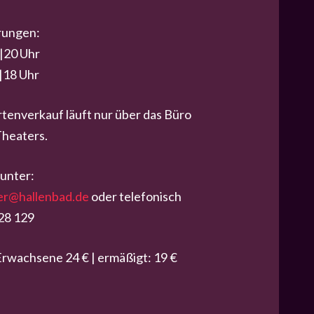
rungen:
 |20 Uhr
 |18 Uhr
artenverkauf läuft nur über das Büro
heaters.
unter:
er@hallenbad.de
oder telefonisch
28 129
 Erwachsene 24 € | ermäßigt: 19 €