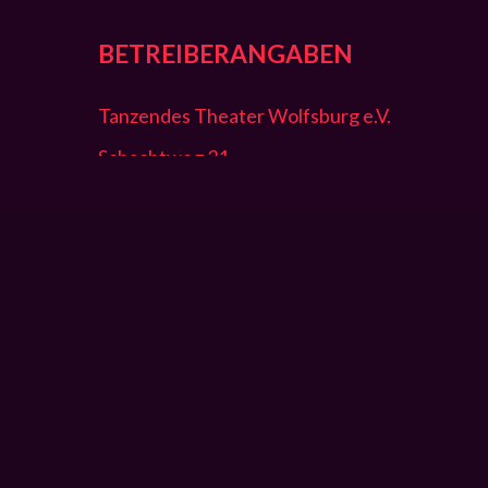
BETREIBERANGABEN
Tanzendes Theater Wolfsburg e.V.
Schachtweg 31
38440 Wolfsburg
053612728129
053612728111
tanzendestheater@hallenbad.de
© 2026 Tanzendes Theater Wolfsburg.