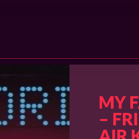
MY FAVORITES: Friends on air
MY 
– FR
AIR