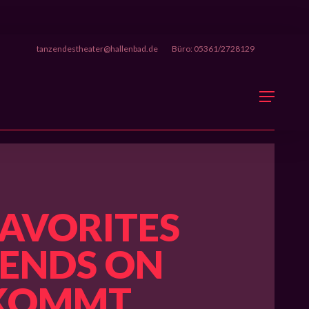
tanzendestheater@hallenbad.de
Büro: 05361/2728129
Menu
FAVORITES
IENDS ON
 KOMMT