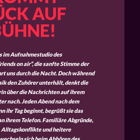
ÜCK AUF
BÜHNE!
s im Aufnahmestudio des
iends on air“, die sanfte Stimme der
rt uns durch die Nacht. Doch während
ik den Zuhörer unterhält, denkt die
n über die Nachrichten auf ihrem
er nach. Jeden Abend nach dem
 ihr Tag beginnt, begrüßt sie das
an ihrem Telefon. Familiäre Abgründe,
 Alltagskonflikte und heitere
wechseln sich beim Abhören des