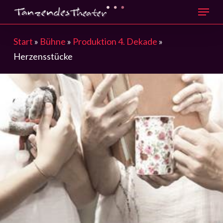
Menu
Skip
to
main
Start
»
Bühne
»
Produktion 4. Dekade
»
content
Herzensstücke