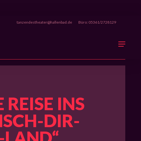
tanzendestheater@hallenbad.de
Büro: 05361/2728129
Menu
E REISE INS
SCH-DIR-
-LAND“,