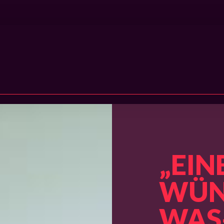
Eine Reise ins Wünsch-dir-was-Land
„EIN
WÜN
WAS