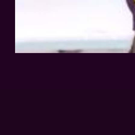
BETREIBERANGABEN
Tanzendes Theater Wolfsburg e.V.
Schachtweg 31
38440 Wolfsburg