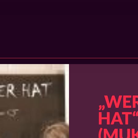
Wer hat der hat
„WER
HAT“
(MUK