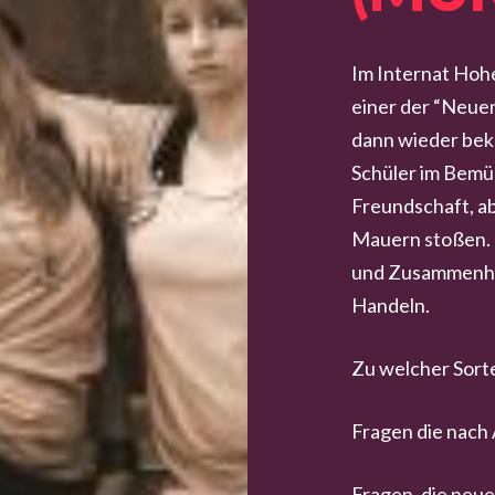
Im Internat Hoh
einer der “Neuen“ 
dann wieder bek
Schüler im Bemüh
Freundschaft, a
Mauern stoßen. 
und Zusammenhal
Handeln.
Zu welcher Sort
Fragen die nach
Fragen, die neu