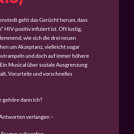
enstedt geht das Gerücht herum, dass
HIV-positiv infiziert ist. Oft lustig,
lemmend, wie sich die drei neuen
en um Akzeptanz, vielleicht sogar
bstrampeln und doch auf immer höhere
Ein Musical über soziale Ausgrenzung
t, Vorurteile und vorschnelles
e gehöre dann ich?
 Antworten verlangen –
e Fragen aufwerfen –