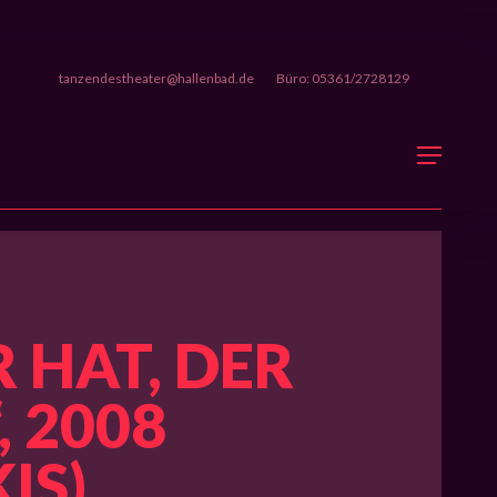
tanzendestheater@hallenbad.de
Büro: 05361/2728129
Menu
 HAT, DER
, 2008
IS)