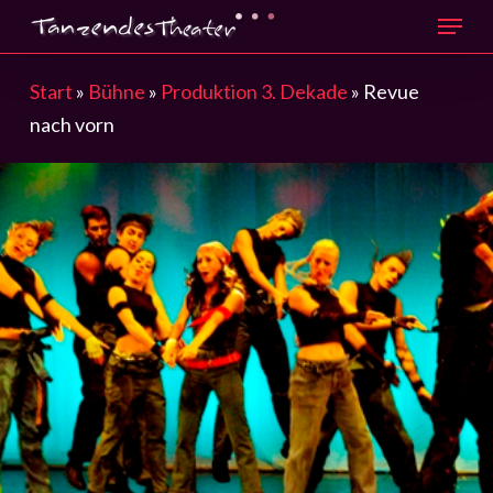
Menu
Skip
to
main
Start
»
Bühne
»
Produktion 3. Dekade
»
Revue
content
nach vorn