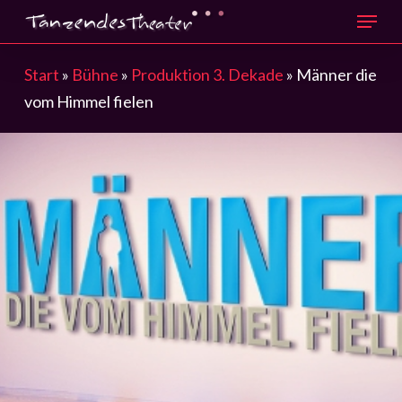
Menu
Skip
to
main
Start
»
Bühne
»
Produktion 3. Dekade
»
Männer die
content
vom Himmel fielen