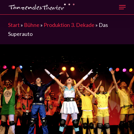
Menu
Skip
to
main
Start
»
Bühne
»
Produktion 3. Dekade
»
Das
content
Superauto